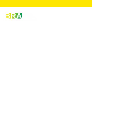
INSTITUCIONAL
Home
Treinamentos In Company
Consultoria
Engenharia Especializada
Brasil
INFORMAÇÕES DE CONTATO
(71) 99657-6402
contato@institutoibra.com.br
Segunda à Sexta: 08 às 18h
SIGA-NOS NAS REDES SOCIAIS