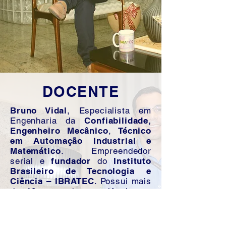
DOCENTE
Bruno Vidal
, Especialista em
Engenharia da
Confiabilidade,
Engenheiro Mecânico
,
Técnico
em Automação Industrial e
Matemático
. Empreendedor
serial e
fundador
do
Instituto
Brasileiro de Tecnologia e
Ciência – IBRATEC
. Possui mais
de
10 anos
de experiência em
manutenção e planejamento
industrial
, atendendo
multinacionais do Nordeste e