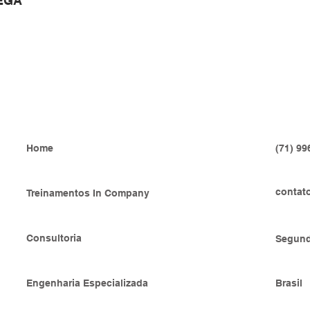
EGA
INSTITUCIONAL
INFORM
Home
(71) 99
contat
Treinamentos In Company
Consultoria
Segund
Engenharia Especializada
Brasil