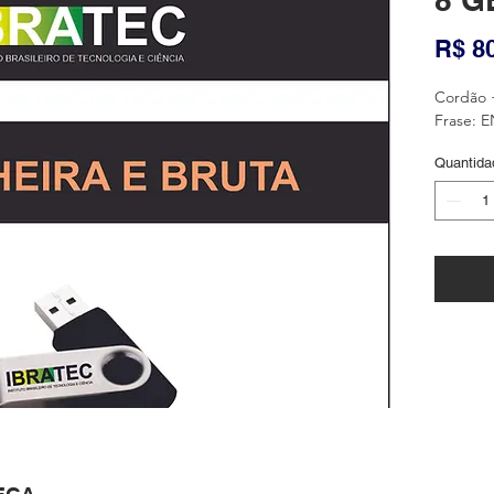
R$ 8
Cordão 
Frase: 
Quantida