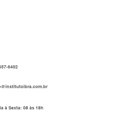
AÇÕES DE CONTATO
657-6402
o@institutoibra.com.br
a à Sexta: 08 às 18h