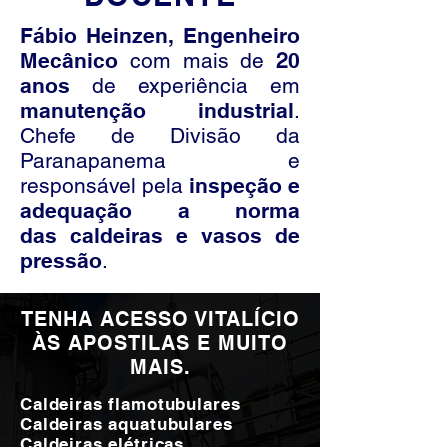
Fábio Heinzen,
Engenheiro
Mecânico
com mais de
2
0
anos
de experiência em
manutenção industrial
.
Chefe de Divisão da
Paranapanema
e
responsável pela
inspeção e
adequação a norma
das caldeiras e vasos de
pressão
.
TENHA ACESSO VITALÍCIO
ÀS APOSTILAS E MUITO
MAIS.
Caldeiras flamotubulares
Caldeiras aquatubulares
Caldeiras elétricas