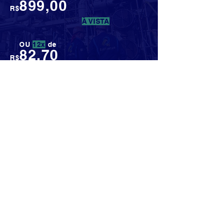
899,00
R$
À VISTA
OU
12x
de
82,70
R$
no cartão de crédito.
DATAS: 17/01, 24/01 E 31/01
(AO VIVO)
HORÁRIO: 08H ÀS 13H
QUERO ME CAPACITAR
AO VIVO - PLATAFORMA ONLINE
GARANTIR VAGA
POR QUE ESCOLHER O